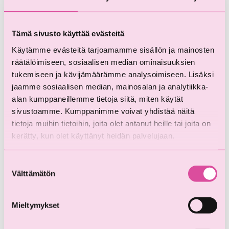
Tämä sivusto käyttää evästeitä
Käytämme evästeitä tarjoamamme sisällön ja mainosten
räätälöimiseen, sosiaalisen median ominaisuuksien
tukemiseen ja kävijämäärämme analysoimiseen. Lisäksi
jaamme sosiaalisen median, mainosalan ja analytiikka-
alan kumppaneillemme tietoja siitä, miten käytät
sivustoamme. Kumppanimme voivat yhdistää näitä
tietoja muihin tietoihin, joita olet antanut heille tai joita on
Tunnista raskausajan
kerätty, kun olet käyttänyt heidän palvelujaan.
masennus
Suostumuksen
Välttämätön
Raskaus saattaa herkistää mielialaa ja lisätä
valinta
unentarvetta. Jatkuva alakuloisuus ja
väsymys voivat kuitenkin kieliä
Mieltymykset
masennuksesta. Katso oirelista ja tunnista