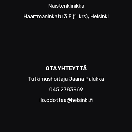
Naistenklinikka
Haartmaninkatu 3 F (1. krs), Helsinki
OTA YHTEYTTÄ
Tutkimushoitaja Jaana Palukka
045 2783969
ilo.odottaa@helsinki.fi