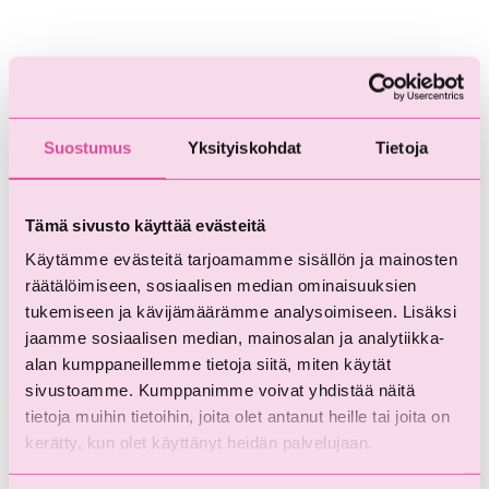
Palaute lapsesi
temperamentista
Suostumus
Yksityiskohdat
Tietoja
Temperamentti on osa lapsesi yksilöllisyyttä,
ja lapset voivat olla temperamentiltaan hyvin
Tämä sivusto käyttää evästeitä
erilaisia. Tieteellisessä tutkimuksessa
Käytämme evästeitä tarjoamamme sisällön ja mainosten
temperamentilla tarkoitetaan synnynnäisiä
räätälöimiseen, sosiaalisen median ominaisuuksien
reagointiherkkyyteen, tunneilmaisuihin ja
tukemiseen ja kävijämäärämme analysoimiseen. Lisäksi
käyttäytymiseen liittyviä ominaisuuksia.
jaamme sosiaalisen median, mainosalan ja analytiikka-
alan kumppaneillemme tietoja siitä, miten käytät
Temperamentti voi muuttua lapsen iän
sivustoamme. Kumppanimme voivat yhdistää näitä
tietoja muihin tietoihin, joita olet antanut heille tai joita on
myötä, mutta muutokset ovat harvoin suuria.
kerätty, kun olet käyttänyt heidän palvelujaan.
Toisin sanoen muita lapsia yleisesti ottaen
ulospäinsuuntautuneemmat lapset eivät