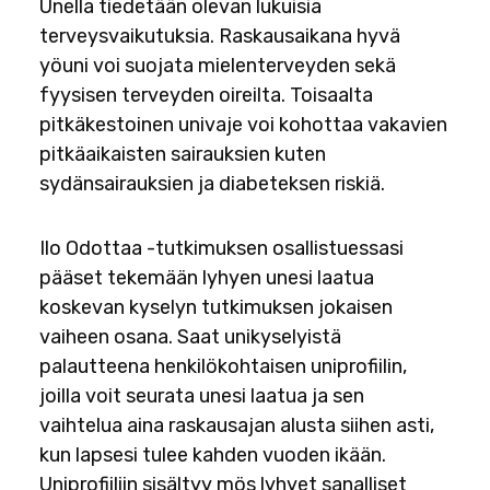
Unella tiedetään olevan lukuisia
terveysvaikutuksia. Raskausaikana hyvä
yöuni voi suojata mielenterveyden sekä
fyysisen terveyden oireilta. Toisaalta
pitkäkestoinen univaje voi kohottaa vakavien
pitkäaikaisten sairauksien kuten
sydänsairauksien ja diabeteksen riskiä.
Ilo Odottaa -tutkimuksen osallistuessasi
pääset tekemään lyhyen unesi laatua
koskevan kyselyn tutkimuksen jokaisen
vaiheen osana. Saat unikyselyistä
palautteena henkilökohtaisen uniprofiilin,
joilla voit seurata unesi laatua ja sen
vaihtelua aina raskausajan alusta siihen asti,
kun lapsesi tulee kahden vuoden ikään.
Uniprofiiliin sisältyy mös lyhyet sanalliset