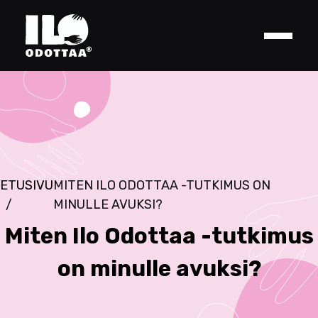
Skip
to
content
ETUSIVU
MITEN ILO ODOTTAA -TUTKIMUS ON
MINULLE AVUKSI?
Miten Ilo Odottaa -tutkimus
on minulle avuksi?